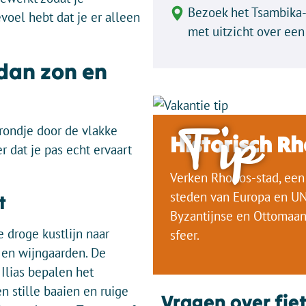
Bezoek het Tsambika-
voel hebt dat je er alleen
met uitzicht over een
dan zon en
Tip
 rondje door de vlakke
Historisch R
r dat je pas echt ervaart
Verken Rhodos-stad, ee
steden van Europa en U
t
Byzantijnse en Ottomaan
 droge kustlijn naar
sfeer.
en wijngaarden. De
 Ilias bepalen het
en stille baaien en ruige
Vragen over fie