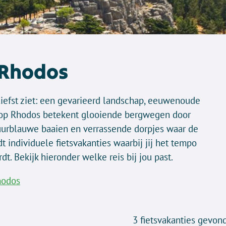
 Rhodos
liefst ziet: een gevarieerd landschap, eeuwenoude
n op Rhodos betekent glooiende bergwegen door
 azuurblauwe baaien en verrassende dorpjes waar de
edt individuele fietsvakanties waarbij jij het tempo
t. Bekijk hieronder welke reis bij jou past.
hodos
3
fietsvakanties gevon