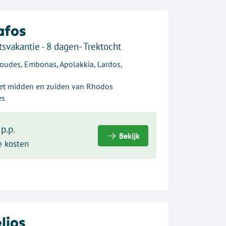
afos
tsvakantie - 8 dagen- Trektocht
loudes, Embonas, Apolakkia, Lardos,
het midden en zuiden van Rhodos
es
p.p.
Bekijk
e kosten
lios