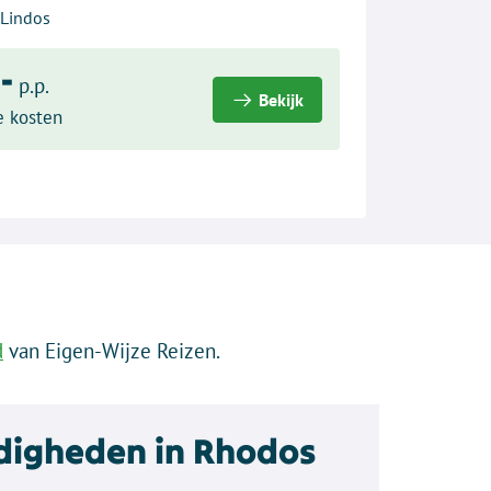
 Lindos
-
p.p.
Bekijk
e kosten
d
van Eigen-Wijze Reizen.
digheden in Rhodos