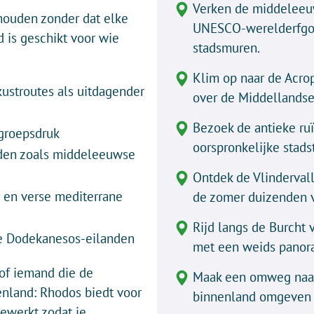
Verken de middeleeu
 houden zonder dat elke
UNESCO-werelderfgo
d is geschikt voor wie
stadsmuren.
Klim op naar de Acrop
kustroutes als uitdagender
over de Middellandse
Bezoek de antieke ruï
 groepsdruk
oorspronkelijke stads
eden zoals middeleeuwse
Ontdek de Vlindervall
e en verse mediterrane
de zomer duizenden vl
Rijd langs de Burcht 
e Dodekanesos-eilanden
met een weids panor
 of iemand die de
Maak een omweg naar 
kenland: Rhodos biedt voor
binnenland omgeven 
gewerkt zodat je