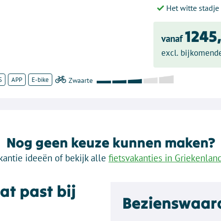
Het witte stadje
1245,
vanaf
excl. bijkomend
S
APP
E-bike
Nog geen keuze kunnen maken?
kantie ideeën of bekijk alle
fietsvakanties in Griekenlan
at past bij
Bezienswaar