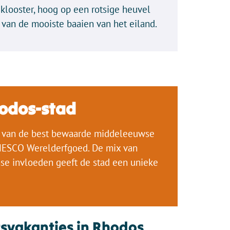
klooster, hoog op een rotsige heuvel
 van de mooiste baaien van het eiland.
hodos-stad
n van de best bewaarde middeleeuwse
NESCO Werelderfgoed. De mix van
se invloeden geeft de stad een unieke
tsvakanties in Rhodos