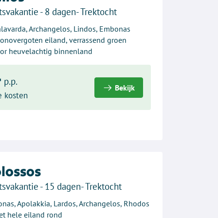
tsvakantie - 8 dagen- Trektocht
lavarda, Archangelos, Lindos, Embonas
zonovergoten eiland, verrassend groen
or heuvelachtig binnenland
-
p.p.
Bekijk
e kosten
lossos
tsvakantie - 15 dagen- Trektocht
nas, Apolakkia, Lardos, Archangelos, Rhodos
et hele eiland rond