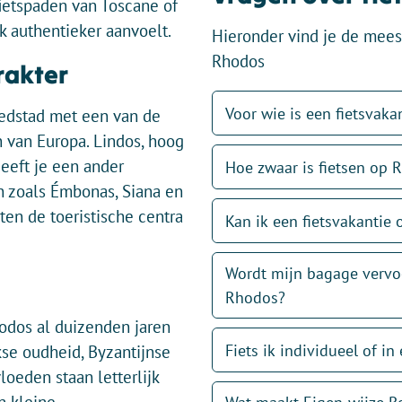
fietspaden van Toscane of
k authentieker aanvoelt.
Hieronder vind je de meest
Rhodos
rakter
Voor wie is een fietsvak
edstad met een van de
van Europa. Lindos, hoog
eeft je een ander
Hoe zwaar is fietsen op 
en zoals Émbonas, Siana en
ten de toeristische centra
Kan ik een fietsvakantie
Wordt mijn bagage vervoe
Rhodos?
hodos al duizenden jaren
Fiets ik individueel of i
se oudheid, Byzantijnse
oeden staan letterlijk