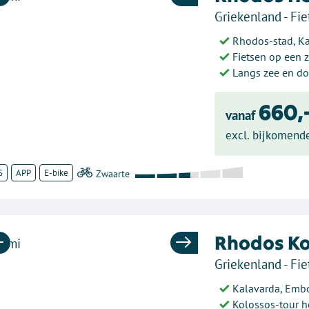
Previous
Next
Griekenland - Fie
Rhodos-stad, Ka
Fietsen op een 
Langs zee en do
660,
vanaf
excl. bijkomend
S
APP
E-bike
Rhodos Ko
Previous
Next
Griekenland - Fie
Kalavarda, Embo
Kolossos-tour h