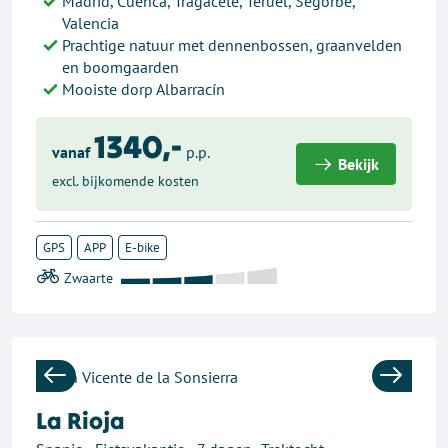
Madrid, Cuenca, Tragacete, Teruel, Segorbe,
Valencia
Prachtige natuur met dennenbossen, graanvelden
en boomgaarden
Mooiste dorp Albarracín
1340,-
vanaf
p.p.
Bekijk
excl. bijkomende kosten
GPS
APP
E-bike
Previous
Next
La Rioja