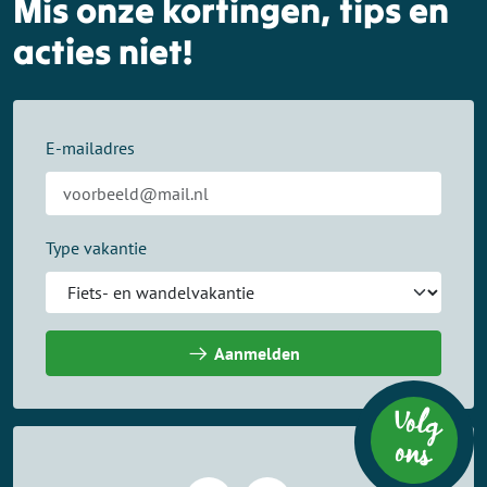
Mis onze kortingen, tips en
acties niet!
E-mailadres
Type vakantie
Aanmelden
Volg
on
s