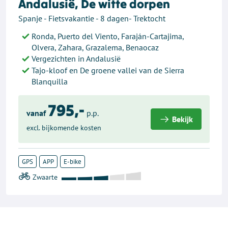
Andalusië, De witte dorpen
Spanje - Fietsvakantie - 8 dagen- Trektocht
Ronda, Puerto del Viento, Faraján-Cartajima,
Olvera, Zahara, Grazalema, Benaocaz
Vergezichten in Andalusië
Tajo-kloof en De groene vallei van de Sierra
Blanquilla
795,-
vanaf
p.p.
Bekijk
excl. bijkomende kosten
GPS
APP
E-bike