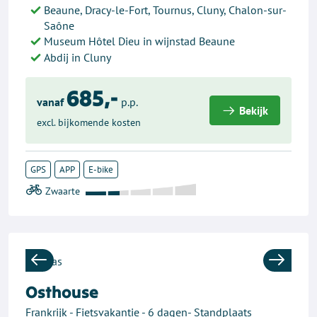
Beaune, Dracy-le-Fort, Tournus, Cluny, Chalon-sur-
Saône
Museum Hôtel Dieu in wijnstad Beaune
Abdij in Cluny
685,-
vanaf
p.p.
Bekijk
excl. bijkomende kosten
GPS
APP
E-bike
Previous
Next
Osthouse
Frankrijk - Fietsvakantie - 6 dagen- Standplaats