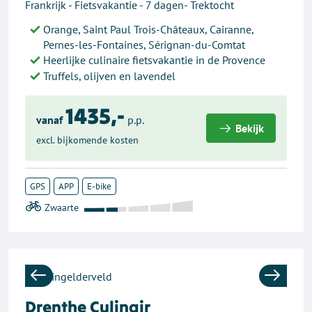
Frankrijk - Fietsvakantie - 7 dagen- Trektocht
Orange, Saint Paul Trois-Châteaux, Cairanne,
Pernes-les-Fontaines, Sérignan-du-Comtat
Heerlijke culinaire fietsvakantie in de Provence
Truffels, olijven en lavendel
1435,-
vanaf
p.p.
Bekijk
excl. bijkomende kosten
GPS
APP
E-bike
Previous
Next
Drenthe Culinair