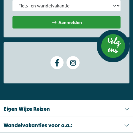
Aanmelden
Volg
on
s
Eigen Wijze Reizen
Wandelvakanties voor o.a.: