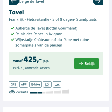
Previous
Next
Tavel
Frankrijk - Fietsvakantie - 5 of 8 dagen- Standplaats
Auberge de Tavel (Bottin Gourmand)
Palais des Papes in Avignon
Wijnstadje Châteauneuf-du-Pape met ruïne
zomerpaleis van de pausen
425,-
vanaf
p.p.
Bekijk
excl. bijkomende kosten
GPS
APP
E-bike