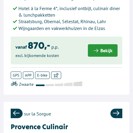
Hotel à la Ferme 4*, inclusief ontbijt, culinair diner
& lunchpakketten
Straatsburg, Obernai, Sélestat, Rhinau, Lahr
Wijngaarden en vakwerkhuizen in de Elzas
870,-
vanaf
p.p.
Bekijk
excl. bijkomende kosten
GPS
APP
E-bike
Previous
Next
Provence Culinair