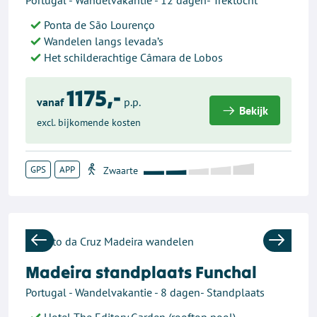
Portugal - Wandelvakantie - 12 dagen- Trektocht
Ponta de São Lourenço
Wandelen langs levada’s
Het schilderachtige Câmara de Lobos
1175,-
vanaf
p.p.
Bekijk
excl. bijkomende kosten
GPS
APP
Previous
Next
Madeira standplaats Funchal
Portugal - Wandelvakantie - 8 dagen- Standplaats