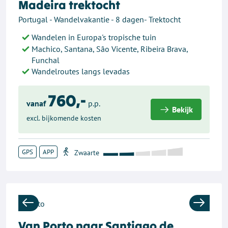
Madeira trektocht
Portugal - Wandelvakantie - 8 dagen- Trektocht
Wandelen in Europa's tropische tuin
Machico, Santana, São Vicente, Ribeira Brava,
Funchal
Wandelroutes langs levadas
760,-
vanaf
p.p.
Bekijk
excl. bijkomende kosten
GPS
APP
Previous
Next
Van Porto naar Santiago de