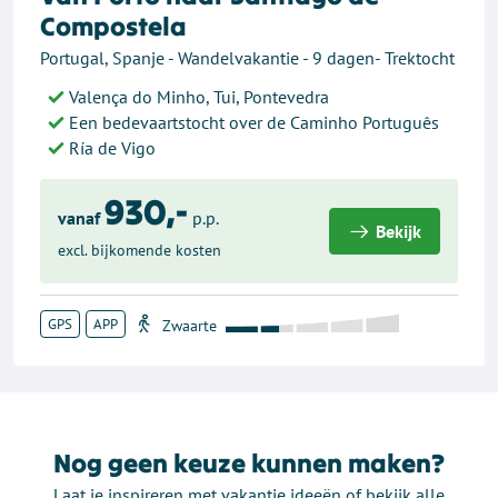
Compostela
Portugal, Spanje - Wandelvakantie - 9 dagen- Trektocht
Valença do Minho, Tui, Pontevedra
Een bedevaartstocht over de Caminho Português
Ría de Vigo
930,-
vanaf
p.p.
Bekijk
excl. bijkomende kosten
GPS
APP
Nog geen keuze kunnen maken?
Laat je inspireren met vakantie ideeën of bekijk alle