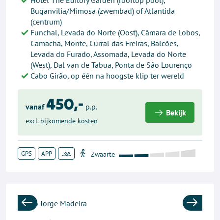
Hotel The Editory Garden (rooftop pool),
Buganvilia/Mimosa (zwembad) of Atlantida
(centrum)
Funchal, Levada do Norte (Oost), Câmara de Lobos,
Camacha, Monte, Curral das Freiras, Balcões,
Levada do Furado, Assomada, Levada do Norte
(West), Dal van de Tabua, Ponta de São Lourenço
Cabo Girão, op één na hoogste klip ter wereld
450,-
vanaf
p.p.
Bekijk
excl. bijkomende kosten
GPS
APP
Previous
Next