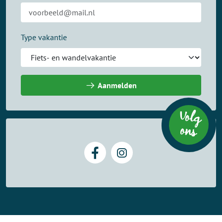
Type vakantie
Aanmelden
Volg
on
s