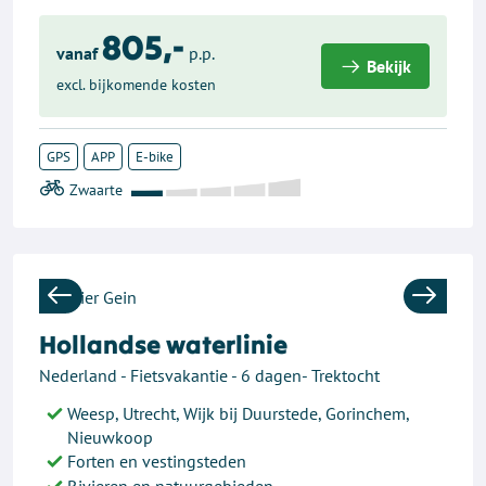
805,-
vanaf
p.p.
Bekijk
excl. bijkomende kosten
GPS
APP
E-bike
Previous
Next
Hollandse waterlinie
Nederland - Fietsvakantie - 6 dagen- Trektocht
Weesp, Utrecht, Wijk bij Duurstede, Gorinchem,
Nieuwkoop
Forten en vestingsteden