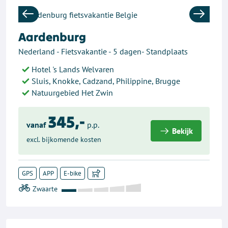
Previous
Next
Aardenburg
Nederland - Fietsvakantie - 5 dagen- Standplaats
Hotel 's Lands Welvaren
Sluis, Knokke, Cadzand, Philippine, Brugge
Natuurgebied Het Zwin
345,-
vanaf
p.p.
Bekijk
excl. bijkomende kosten
GPS
APP
E-bike