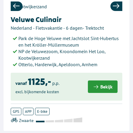
Previous
Next
Veluwe Culinair
Nederland - Fietsvakantie - 6 dagen- Trektocht
Park de Hoge Veluwe met Jachtslot Sint-Hubertus
en het Kröller-Müllermuseum
NP de Veluwezoom, Kroondomein Het Loo,
Kootwijkerzand
Otterlo, Harderwijk, Apeldoorn, Arnhem
1125,-
vanaf
p.p.
Bekijk
excl. bijkomende kosten
GPS
APP
E-bike