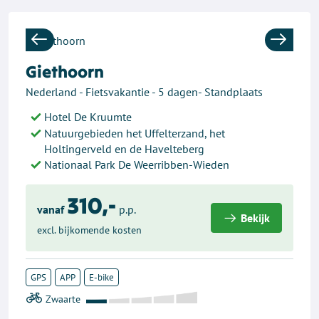
Previous
Next
Giethoorn
Nederland - Fietsvakantie - 5 dagen- Standplaats
Hotel De Kruumte
Natuurgebieden het Uffelterzand, het
Holtingerveld en de Havelteberg
Nationaal Park De Weerribben-Wieden
310,-
vanaf
p.p.
Bekijk
excl. bijkomende kosten
GPS
APP
E-bike