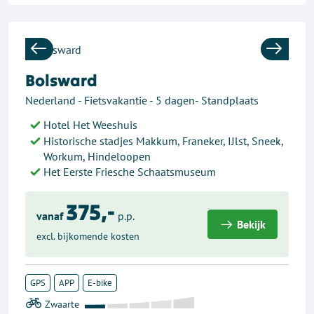
Previous
Next
Bolsward
Nederland - Fietsvakantie - 5 dagen- Standplaats
Hotel Het Weeshuis
Historische stadjes Makkum, Franeker, IJlst, Sneek,
Workum, Hindeloopen
Het Eerste Friesche Schaatsmuseum
375,-
vanaf
p.p.
Bekijk
excl. bijkomende kosten
GPS
APP
E-bike