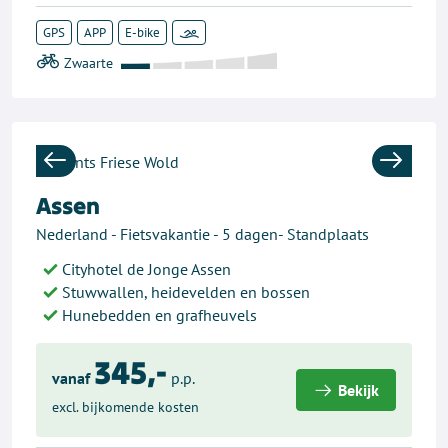
GPS
APP
E-bike
Previous
Next
Assen
Nederland - Fietsvakantie - 5 dagen- Standplaats
Cityhotel de Jonge Assen
Stuwwallen, heidevelden en bossen
Hunebedden en grafheuvels
345,-
vanaf
p.p.
Bekijk
excl. bijkomende kosten