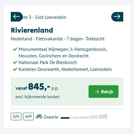
Previous
Next
Rivierenland
Nederland - Fietsvakantie - 7 dagen- Trektocht
Monumentaal Nijmegen, ’s-Hertogenbosch,
Heusden, Gorinchem en Dordrecht
Nationaal Park De Biesbosch
Kastelen Doorwerth, Nederhemert, Loevestein
845,-
vanaf
p.p.
Bekijk
excl. bijkomende kosten
GPS
APP