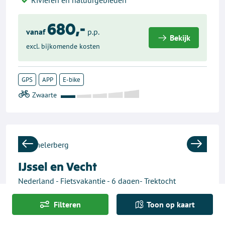
Rivieren en natuurgebieden
680,-
vanaf
p.p.
Bekijk
excl. bijkomende kosten
GPS
APP
E-bike
Previous
Next
IJssel en Vecht
Nederland - Fietsvakantie - 6 dagen- Trektocht
Vorden, Deventer, Zwolle, Ommen, Holten, Rijssen
Filteren
Toon op kaart
Fietsen door Hanzesteden en over de Sallandse
Heuvelrug