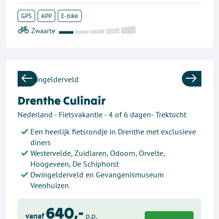
GPS
APP
E-bike
Previous
Next
Drenthe Culinair
Nederland - Fietsvakantie - 4 of 6 dagen- Trektocht
Een heerlijk fietsrondje in Drenthe met exclusieve
diners
Westervelde, Zuidlaren, Odoorn, Orvelte,
Hoogeveen, De Schiphorst
Dwingelderveld en Gevangenismuseum
Veenhuizen
640,-
vanaf
p.p.