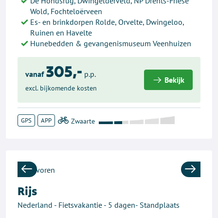
De Hondsrug, Dwingelderveld, NP Drents-Friese
Wold, Fochteloërveen
Es- en brinkdorpen Rolde, Orvelte, Dwingeloo,
Ruinen en Havelte
Hunebedden & gevangenismuseum Veenhuizen
305,-
vanaf
p.p.
Bekijk
excl. bijkomende kosten
GPS
APP
Previous
Next
Rijs
Nederland - Fietsvakantie - 5 dagen- Standplaats