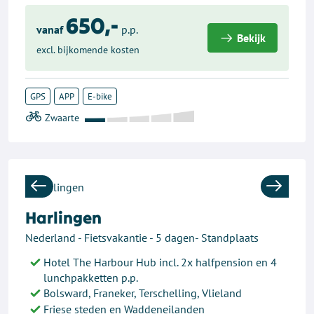
650,-
vanaf
p.p.
Bekijk
excl. bijkomende kosten
GPS
APP
E-bike
Previous
Next
Harlingen
Nederland - Fietsvakantie - 5 dagen- Standplaats
Hotel The Harbour Hub incl. 2x halfpension en 4
lunchpakketten p.p.
Bolsward, Franeker, Terschelling, Vlieland
Friese steden en Waddeneilanden