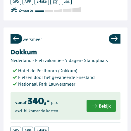
GPS
APP
E-bike
Previous
Next
Dokkum
Nederland - Fietsvakantie - 5 dagen- Standplaats
Hotel de Posthoorn (Dokkum)
Fietsen door het gevarieerde Friesland
Nationaal Park Lauwersmeer
340,-
vanaf
p.p.
Bekijk
excl. bijkomende kosten
GPS
APP
E-bike