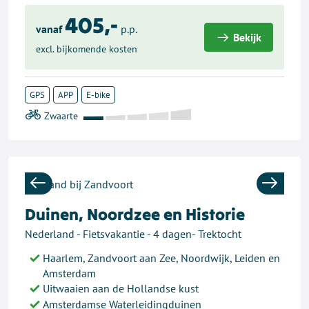
405,-
vanaf
p.p.
Bekijk
excl. bijkomende kosten
GPS
APP
E-bike
Previous
Next
Duinen, Noordzee en Historie
Nederland - Fietsvakantie - 4 dagen- Trektocht
Haarlem, Zandvoort aan Zee, Noordwijk, Leiden en
Amsterdam
Uitwaaien aan de Hollandse kust
Amsterdamse Waterleidingduinen