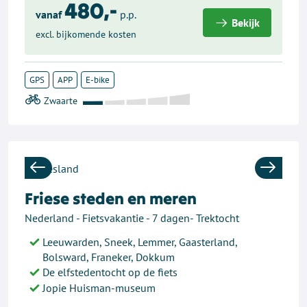
480,-
vanaf
p.p.
Bekijk
excl. bijkomende kosten
GPS
APP
E-bike
Previous
Next
Friese steden en meren
Nederland - Fietsvakantie - 7 dagen- Trektocht
Leeuwarden, Sneek, Lemmer, Gaasterland,
Bolsward, Franeker, Dokkum
De elfstedentocht op de fiets
Jopie Huisman-museum