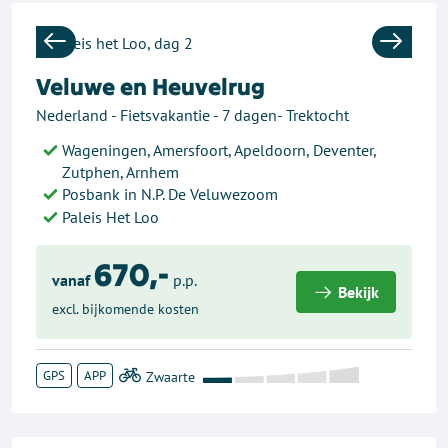
Previous
Next
Veluwe en Heuvelrug
Nederland - Fietsvakantie - 7 dagen- Trektocht
Wageningen, Amersfoort, Apeldoorn, Deventer,
Zutphen, Arnhem
Posbank in N.P. De Veluwezoom
Paleis Het Loo
670,-
vanaf
p.p.
Bekijk
excl. bijkomende kosten
GPS
APP