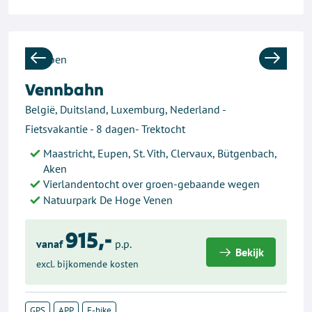
Previous
Next
Vennbahn
België, Duitsland, Luxemburg, Nederland -
Fietsvakantie - 8 dagen- Trektocht
Maastricht, Eupen, St. Vith, Clervaux, Bütgenbach,
Aken
Vierlandentocht over groen-gebaande wegen
Natuurpark De Hoge Venen
915,-
vanaf
p.p.
Bekijk
excl. bijkomende kosten
GPS
APP
E-bike