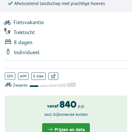
Afwisselend landschap met prachtige hoeves
Fietsvakantie
Trektocht
8 dagen
Individueel
GPS
APP
E-bike
840
vanaf
p.p.
excl. bijkomende kosten
Prijzen en data