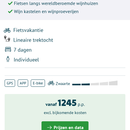
Fietsen langs wereldberoemde wijnhuizen
Wijn kastelen en wijnproeverijen
Fietsvakantie
Lineaire trektocht
7 dagen
Individueel
GPS
APP
E-bike
1245
vanaf
p.p.
excl. bijkomende kosten
Prijzen en data