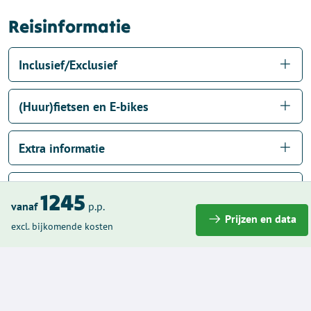
Reisinformatie
Inclusief/Exclusief
(Huur)fietsen en E-bikes
Extra informatie
Accommodaties
1245
vanaf
p.p.
Prijzen en data
excl. bijkomende kosten
Dit vonden anderen van de
Fietsvakantie Bordeaux Grand Cru