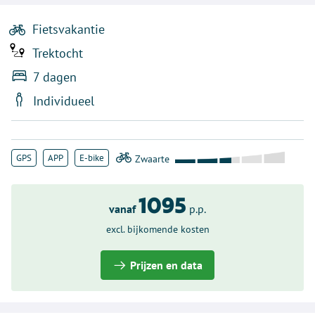
Fietsvakantie
Trektocht
7 dagen
Individueel
GPS
APP
E-bike
1095
vanaf
p.p.
excl. bijkomende kosten
Prijzen en data