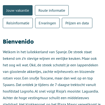
Jouw vakantie
Route informatie
Reisinformatie
Ervaringen
Prijzen en data
Bienvenido
Welkom in het luilekkerland van Spanje. De streek staat
bekend om z’n stevige wijnen en eerlijke keuken. Maar ook
het oog wil wat. Oké, de streek schotelt je een lappendeken
van glooiende akkertjes, zachte wijnheuvels en blozende
rotsen voor. Een snufje Toscane, maar dan wel op en top
Spaans. Dat ontdek je tijdens de 7-daagse trektocht vanuit
hoofdstad Logroño. Al snel volgt Rioja’s mooiste: Laguardia.
Achter de hoge vestingmuur schuilt een middeleeuws
stadshart. Het klokkenspel op het Plaza Mayor verwelkomt je