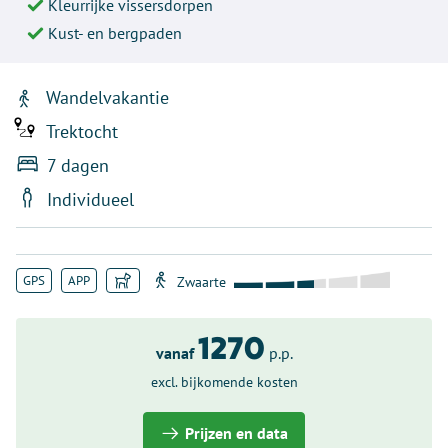
Kleurrijke vissersdorpen
Kust- en bergpaden
Wandelvakantie
Trektocht
7 dagen
Individueel
GPS
APP
1270
vanaf
p.p.
excl. bijkomende kosten
Prijzen en data