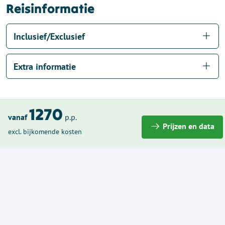
Reisinformatie
Inclusief/Exclusief
Extra informatie
1270
vanaf
p.p.
Prijzen en data
Dit vonden anderen van de
excl. bijkomende kosten
Wandelvakantie Cinque Terre