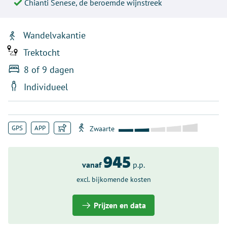
Chianti Senese, de beroemde wijnstreek
Wandelvakantie
Trektocht
8 of 9 dagen
Individueel
GPS
APP
945
vanaf
p.p.
excl. bijkomende kosten
Prijzen en data