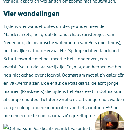
vennen, akkers en weilanden omzoomd met houtwallen.
Vier wandelingen
Tijdens vier wandelroutes ontdek je onder meer de
Mandercirkels, het grootste landschapskunstproject van
Nederland, de historische watermolen van Bels (met terras),
het bosrijke natuurreservaat Het Springendal en landgoed
Schultenwolde met het meertje het Hondenven, een
overblijfsel uit de laatste ijstijd. En, o ja, dan hebben we het
nog niet gehad over sfeervol Ootmarsum met al z’n galerieën
en vakwerkhuizen. Doe er als de Poaskearls, de acht jonge
mannen (Paaskerels) die tijdens het Paasfeest in Ootmarsum
al slingerend door het dorp zwalken. Dat slingerend zwalken
kun je ook op andere momenten van het jaar doen. Heb je
meteen een reden om daarna zo’n gezellig terrasje te pakken.