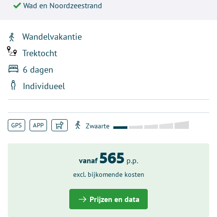
Wad en Noordzeestrand
Wandelvakantie
Trektocht
6 dagen
Individueel
GPS
APP
565
vanaf
p.p.
excl. bijkomende kosten
Prijzen en data