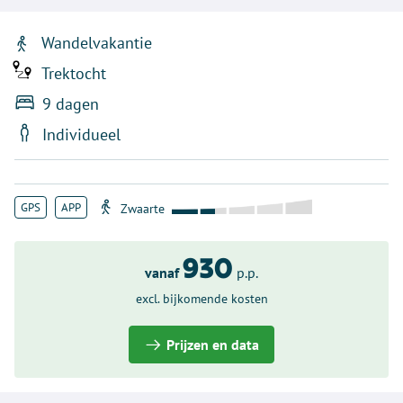
Wandelvakantie
Trektocht
9 dagen
Individueel
GPS
APP
930
vanaf
p.p.
excl. bijkomende kosten
Prijzen en data