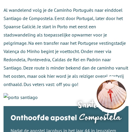
Al wandelend volg je de Caminho Português naar einddoel
Santiago de Compostela. Eerst door Portugal, later door het
Spaanse Galicië. Je start in Porto met eerst een
stadswandeling als toepasselijke opwarmer voor je
pelgrimage. Na een transfer naar het Portugese vestingstadje
Valença do Minho begint je voettocht. Onder meer via
Redondela, Pontevedra, Caldas de Rei en Padrón naar
Santiago. Deze route is minder bekend dan de caminho vanuit
het oosten, maar ook hier word je als reiziger overal gastvrij
onthaald. Dus veters vast: off you go!
Santiago de
Compostela
Onthoofde apostel
Nadat de apostel Jacobus in het jaar 44 in Jeruzalem