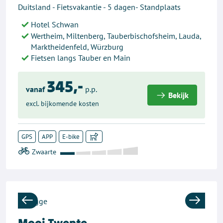
Duitsland - Fietsvakantie - 5 dagen- Standplaats
Hotel Schwan
Wertheim, Miltenberg, Tauberbischofsheim, Lauda,
Marktheidenfeld, Würzburg
Fietsen langs Tauber en Main
345,-
vanaf
p.p.
Bekijk
excl. bijkomende kosten
GPS
APP
E-bike
Previous
Next
Mooi Twente