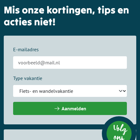
Mis onze kortingen, tips en
acties niet!
E-mailadres
Type vakantie
Aanmelden
Volg
on
s