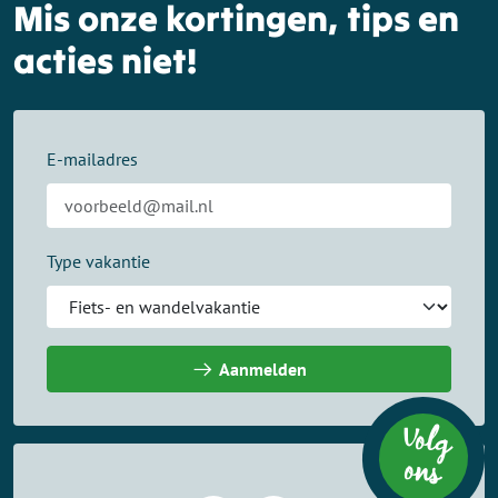
Mis onze kortingen, tips en
acties niet!
E-mailadres
Type vakantie
Aanmelden
Volg
on
s