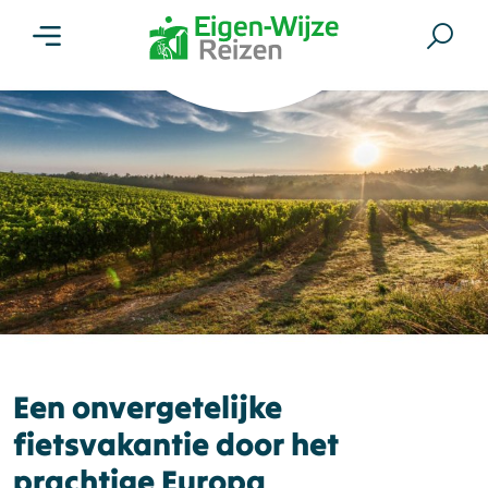
Menu
Zoe
Een onvergetelijke
fietsvakantie door het
prachtige Europa