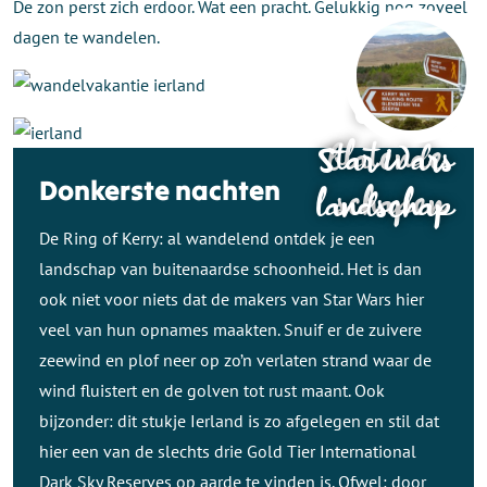
De zon perst zich erdoor. Wat een pracht. Gelukkig nog zoveel
dagen te wandelen.
Overal
blatende
Star Wars
Donkerste nachten
schapen
landschap
De Ring of Kerry: al wandelend ontdek je een
landschap van buitenaardse schoonheid. Het is dan
ook niet voor niets dat de makers van Star Wars hier
veel van hun opnames maakten. Snuif er de zuivere
zeewind en plof neer op zo’n verlaten strand waar de
wind fluistert en de golven tot rust maant. Ook
bijzonder: dit stukje Ierland is zo afgelegen en stil dat
hier een van de slechts drie Gold Tier International
Dark Sky Reserves op aarde te vinden is. Ofwel: door