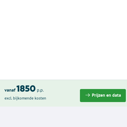
1850
vanaf
p.p.
Prijzen en data
excl. bijkomende kosten