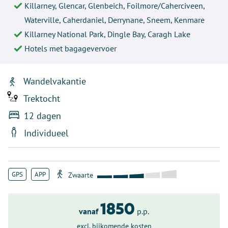
Killarney, Glencar, Glenbeich, Foilmore/Caherciveen,
Waterville, Caherdaniel, Derrynane, Sneem, Kenmare
Killarney National Park, Dingle Bay, Caragh Lake
Hotels met bagagevervoer
Wandelvakantie
Trektocht
12 dagen
Individueel
GPS
APP
1850
vanaf
p.p.
excl. bijkomende kosten