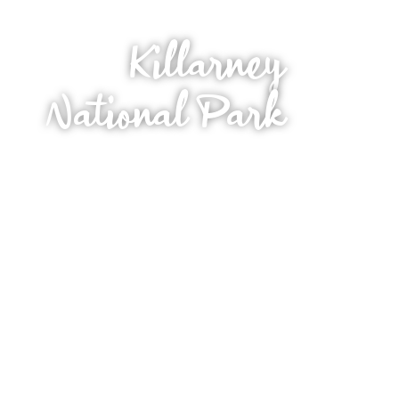
Killarney
National Park