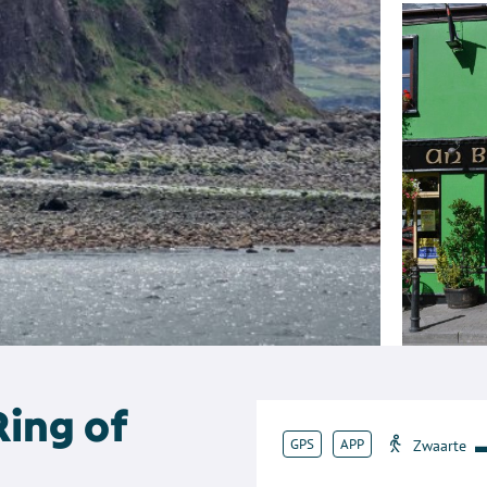
ing of
GPS
APP