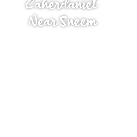
Caherdaniel
Near Sneem