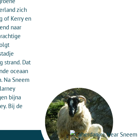
groene
erland zich
g of Kerry en
lend naar
prachtige
olgt
stadje
 strand. Dat
ende oceaan
gh. Na Sneem
larney
gen bijna
ey. Bij de