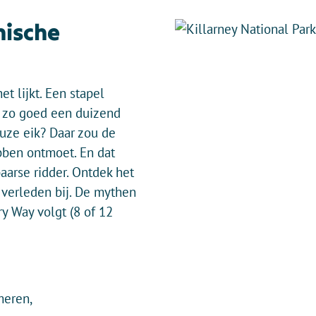
hische
et lijkt. Een stapel
t zo goed een duizend
euze eik? Daar zou de
bben ontmoet. En dat
aarse ridder. Ontdek het
e verleden bij. De mythen
rry Way volgt (8 of 12
meren,