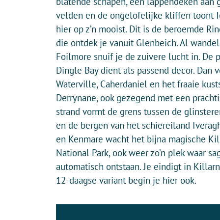
blatende schapen, een lappendeken aan 
velden en de ongelofelijke kliffen toont I
hier op z’n mooist. Dit is de beroemde Rin
die ontdek je vanuit Glenbeich. Al wande
Foilmore snuif je de zuivere lucht in. De 
Dingle Bay dient als passend decor. Dan v
Waterville, Caherdaniel en het fraaie kust
Derrynane, ook gezegend met een prachtig
strand vormt de grens tussen de glinster
en de bergen van het schiereiland Ivera
en Kenmare wacht het bijna magische Kil
National Park, ook weer zo’n plek waar sa
automatisch ontstaan. Je eindigt in Killarn
12-daagse variant begin je hier ook.