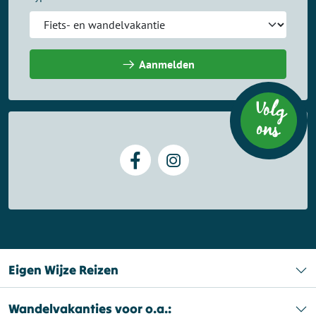
Aanmelden
Volg
on
s
Eigen Wijze Reizen
Wandelvakanties voor o.a.: