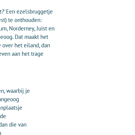
?'
Een ezelsbruggetje
st) te onthouden:
m, Norderney, Juist en
geoog. Dat maakt het
 over het eiland, dan
even aan het trage
n, waarbij je
Langeoog
enplaatsje
 de
 dan die van
n