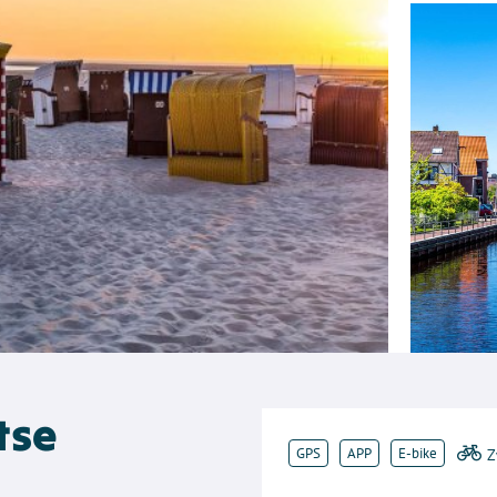
tse
GPS
APP
E-bike