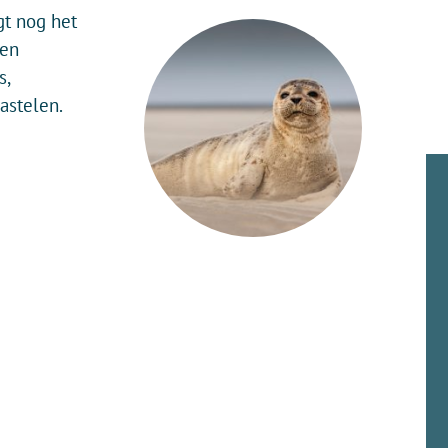
gt nog het
een
s,
astelen.