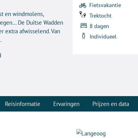
Fietsvakantie
t en windmolens,
Trektocht
dwegen… De Duitse Wadden
8 dagen
 er extra afwisselend. Van
Individueel
.
g
Reisinformatie
Ervaringen
Prijzen en data