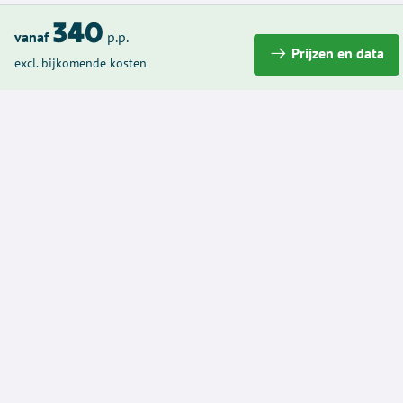
340
vanaf
p.p.
Prijzen en data
excl. bijkomende kosten