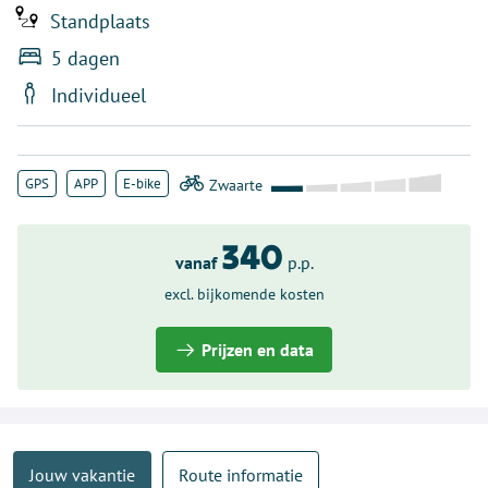
Standplaats
5 dagen
Individueel
GPS
APP
E-bike
340
vanaf
p.p.
excl. bijkomende kosten
Prijzen en data
Jouw vakantie
Route informatie