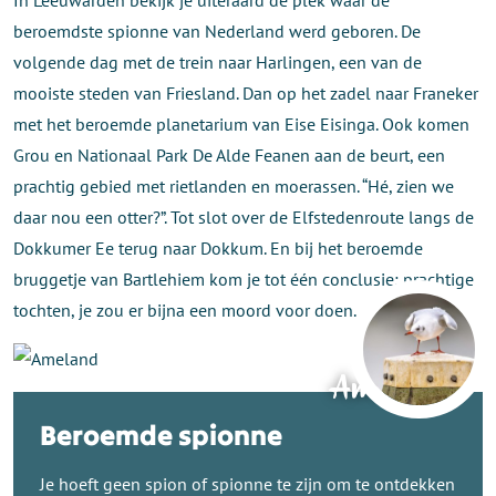
In Leeuwarden bekijk je uiteraard de plek waar de
beroemdste spionne van Nederland werd geboren. De
volgende dag met de trein naar Harlingen, een van de
mooiste steden van Friesland. Dan op het zadel naar Franeker
met het beroemde planetarium van Eise Eisinga. Ook komen
Grou en Nationaal Park De Alde Feanen aan de beurt, een
prachtig gebied met rietlanden en moerassen. “Hé, zien we
daar nou een otter?”. Tot slot over de Elfstedenroute langs de
Dokkumer Ee terug naar Dokkum. En bij het beroemde
bruggetje van Bartlehiem kom je tot één conclusie: prachtige
tochten, je zou er bijna een moord voor doen.
Ameland
Beroemde spionne
Je hoeft geen spion of spionne te zijn om te ontdekken