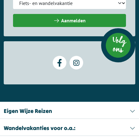
Aanmelden
Volg
on
s
Eigen Wijze Reizen
Wandelvakanties voor o.a.: