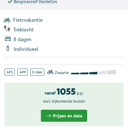
Bergmassief Dentelles
Fietsvakantie
Trektocht
8 dagen
Individueel
GPS
APP
E-bike
1055
vanaf
p.p.
excl. bijkomende kosten
Prijzen en data