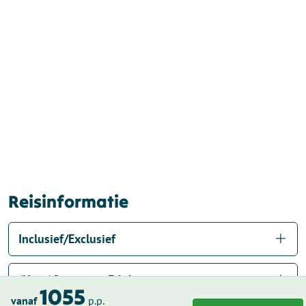
Reisinformatie
Inclusief/Exclusief
(Huur)fietsen en E-bikes
1055
vanaf
p.p.