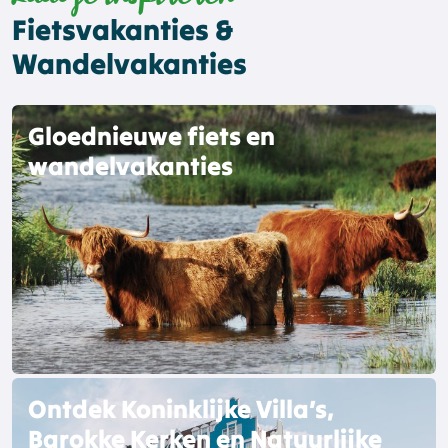
Fietsvakanties &
Wandelvakanties
Gloednieuwe fiets en
wandelvakanties
Ontdek Koninklijke Villa’s,
Barokke Kerken en Natuurlijke