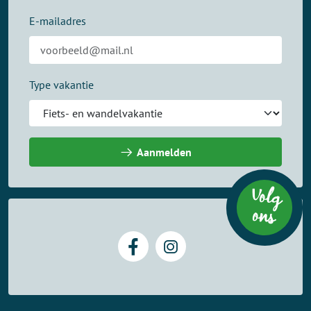
E-mailadres
Type vakantie
Aanmelden
Volg
on
s