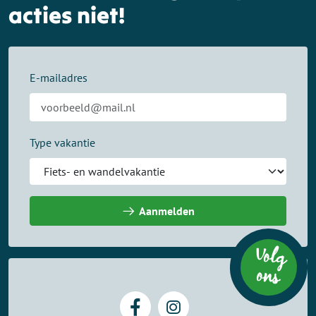
acties niet!
E-mailadres
Type vakantie
Aanmelden
Volg
on
s