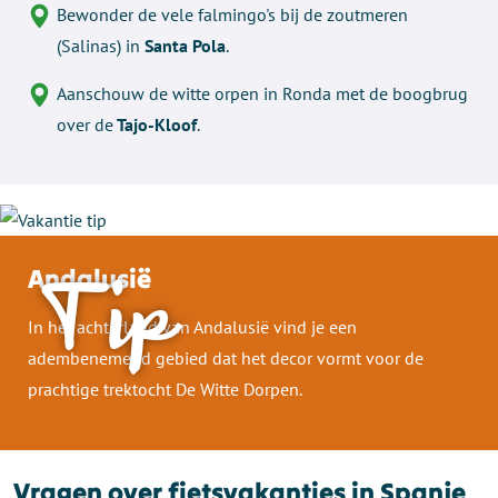
Bewonder de vele falmingo's bij de zoutmeren
(Salinas) in
Santa Pola
.
Aanschouw de witte orpen in Ronda met de boogbrug
over de
Tajo-Kloof
.
Andalusië
Tip
In het achterland van Andalusië vind je een
adembenemend gebied dat het decor vormt voor de
prachtige trektocht De Witte Dorpen.
Vragen over fietsvakanties in Spanje