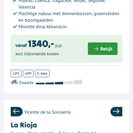
Madrid, Cuenca, Tragacete, Teruel, Segorbe,
Valencia
Prachtige natuur met dennenbossen, graanvelden
en boomgaarden
Mooiste dorp Albarracín
1340,-
vanaf
p.p.
Bekijk
excl. bijkomende kosten
GPS
APP
E-bike
Previous
Next
La Rioja