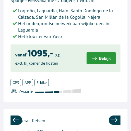
Spanje - Fietsvakantie - 7 dagen- Trektocht
Logroño, Laguardia, Haro, Santo Domingo de la
Calzada, San Millán de la Cogolla, Nájera
Het ondergrondse netwerk aan wijnkelders in
Laguardia
Het klooster van Yuso
1095,-
vanaf
p.p.
Bekijk
excl. bijkomende kosten
GPS
APP
E-bike
Previous
Next