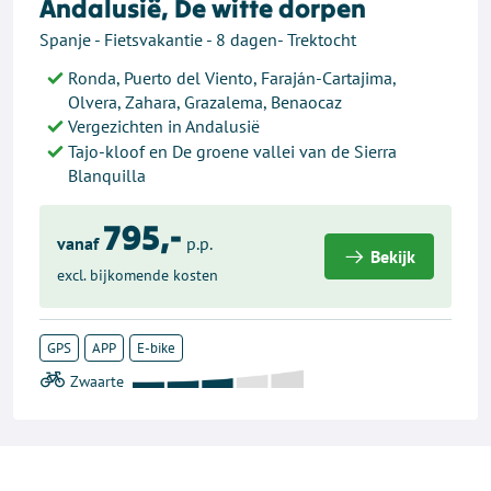
Andalusië, De witte dorpen
Spanje - Fietsvakantie - 8 dagen- Trektocht
Ronda, Puerto del Viento, Faraján-Cartajima,
Olvera, Zahara, Grazalema, Benaocaz
Vergezichten in Andalusië
Tajo-kloof en De groene vallei van de Sierra
Blanquilla
795,-
vanaf
p.p.
Bekijk
excl. bijkomende kosten
GPS
APP
E-bike