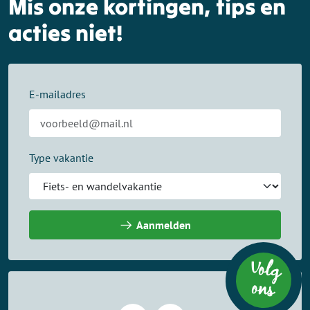
Mis onze kortingen, tips en
acties niet!
E-mailadres
Type vakantie
Aanmelden
Volg
on
s