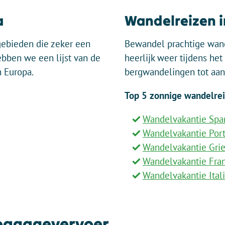
a
Wandelreizen i
gebieden die zeker een
Bewandel prachtige wand
ebben we een lijst van de
heerlijk weer tijdens he
 Europa.
bergwandelingen tot aan
Top 5 zonnige wandelrei
Wandelvakantie Spa
Wandelvakantie Por
Wandelvakantie Gri
Wandelvakantie Fran
Wandelvakantie Ital
bagagevervoer