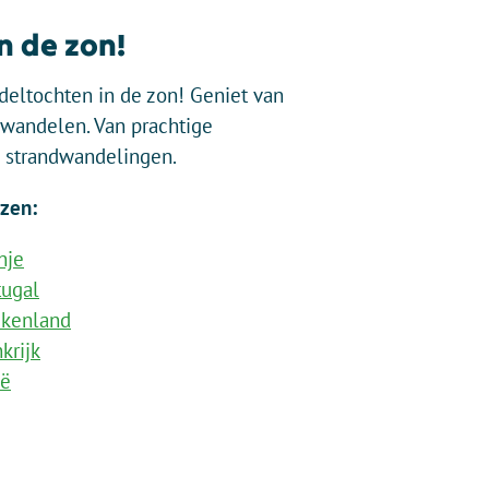
n de zon!
eltochten in de zon! Geniet van
t wandelen. Van prachtige
 strandwandelingen.
zen:
nje
tugal
ekenland
krijk
ië