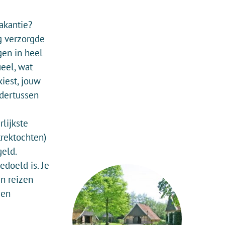
akantie?
g verzorgde
gen in heel
ueel, wat
kiest, jouw
dertussen
rlijkste
trektochten)
geld.
doeld is. Je
n reizen
den