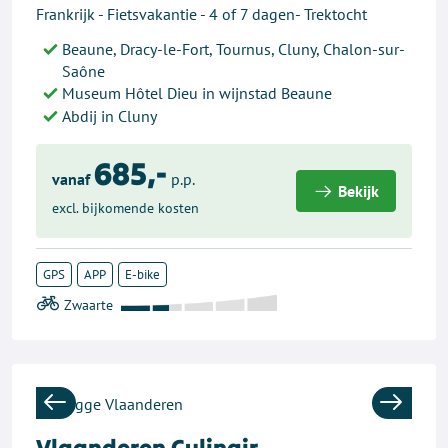
Frankrijk - Fietsvakantie - 4 of 7 dagen- Trektocht
Beaune, Dracy-le-Fort, Tournus, Cluny, Chalon-sur-
Saône
Museum Hôtel Dieu in wijnstad Beaune
Abdij in Cluny
685,-
vanaf
p.p.
Bekijk
excl. bijkomende kosten
GPS
APP
E-bike
Previous
Next
Vlaanderen Culinair