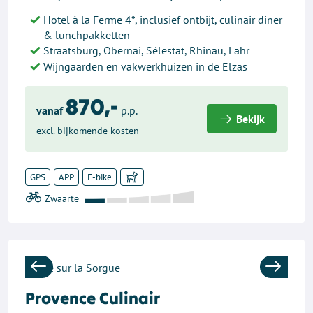
Hotel à la Ferme 4*, inclusief ontbijt, culinair diner
& lunchpakketten
Straatsburg, Obernai, Sélestat, Rhinau, Lahr
Wijngaarden en vakwerkhuizen in de Elzas
870,-
vanaf
p.p.
Bekijk
excl. bijkomende kosten
GPS
APP
E-bike
Previous
Next
Provence Culinair