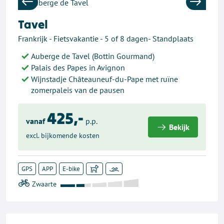
Previous
Next
Tavel
Frankrijk - Fietsvakantie - 5 of 8 dagen- Standplaats
Auberge de Tavel (Bottin Gourmand)
Palais des Papes in Avignon
Wijnstadje Châteauneuf-du-Pape met ruïne
zomerpaleis van de pausen
425,-
vanaf
p.p.
Bekijk
excl. bijkomende kosten
GPS
APP
E-bike