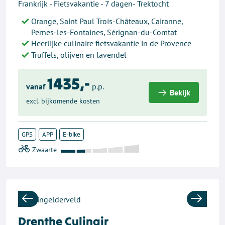
Frankrijk - Fietsvakantie - 7 dagen- Trektocht
Orange, Saint Paul Trois-Châteaux, Cairanne,
Pernes-les-Fontaines, Sérignan-du-Comtat
Heerlijke culinaire fietsvakantie in de Provence
Truffels, olijven en lavendel
1435,-
vanaf
p.p.
Bekijk
excl. bijkomende kosten
GPS
APP
E-bike
Previous
Next
Drenthe Culinair