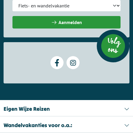
Aanmelden
Volg
on
s
Eigen Wijze Reizen
Wandelvakanties voor o.a.: