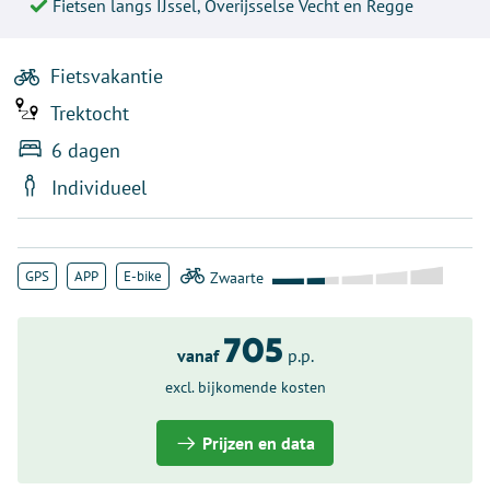
Fietsen langs IJssel, Overijsselse Vecht en Regge
Fietsvakantie
Trektocht
6 dagen
Individueel
GPS
APP
E-bike
705
vanaf
p.p.
excl. bijkomende kosten
Prijzen en data