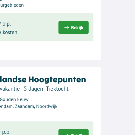
uurgebieden
-
p.p.
Bekijk
e kosten
landse Hoogtepunten
vakantie - 5 dagen- Trektocht
e Gouden Eeuw
endam, Zaandam, Noordwijk
-
p.p.