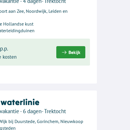
vakantie - 4 dagen- Trektocht
ort aan Zee, Noordwijk, Leiden en
e Hollandse kust
terleidingduinen
p.p.
Bekijk
e kosten
waterlinie
vakantie - 6 dagen- Trektocht
 Wijk bij Duurstede, Gorinchem, Nieuwkoop
ngsteden