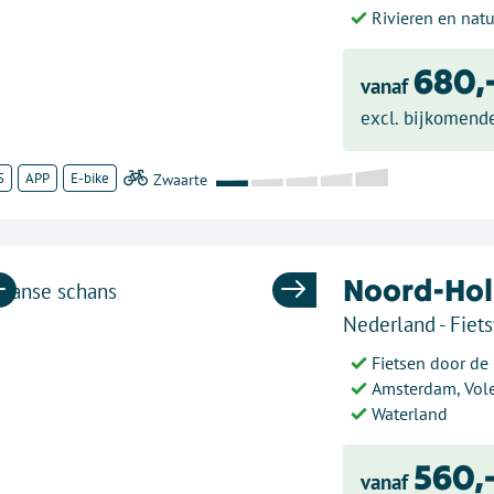
Rivieren en nat
680,
vanaf
excl. bijkomend
S
APP
E-bike
Noord-Hol
Previous
Next
Nederland - Fiets
Fietsen door d
Amsterdam, Vol
Waterland
560,
vanaf