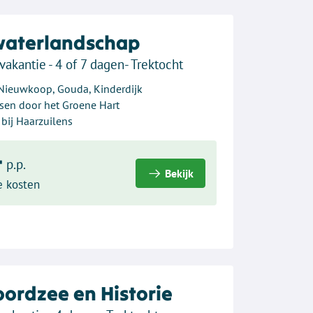
waterlandschap
vakantie - 4 of 7 dagen- Trektocht
 Nieuwkoop, Gouda, Kinderdijk
sen door het Groene Hart
 bij Haarzuilens
-
p.p.
Bekijk
e kosten
oordzee en Historie