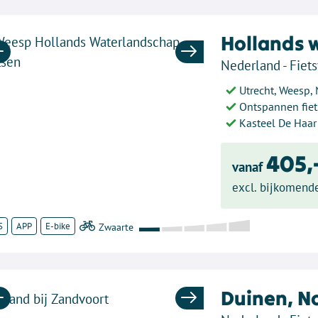
Hollands 
Previous
Next
Nederland - Fiets
Utrecht, Weesp,
Ontspannen fiet
Kasteel De Haar
405,
vanaf
excl. bijkomend
S
APP
E-bike
Duinen, N
Previous
Next