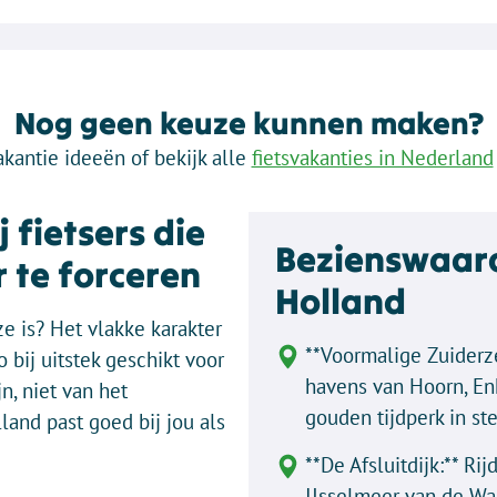
Nog geen keuze kunnen maken?
akantie ideeën of bekijk alle
fietsvakanties in Nederland
 fietsers die
Bezienswaard
 te forceren
Holland
ze is? Het vlakke karakter
**Voormalige Zuiderze
 bij uitstek geschikt voor
havens van Hoorn, En
n, niet van het
gouden tijdperk in s
and past goed bij jou als
**De Afsluitdijk:** Ri
IJsselmeer van de Wa