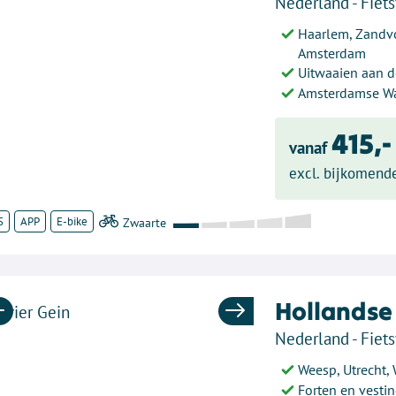
Nederland - Fiets
Haarlem, Zandvo
Amsterdam
Uitwaaien aan d
Amsterdamse Wa
415,-
vanaf
excl. bijkomend
S
APP
E-bike
Hollandse 
Previous
Next
Nederland - Fiets
Weesp, Utrecht,
Forten en vesti