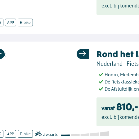
excl. bijkomend
S
APP
E-bike
Rond het 
Previous
Next
Nederland - Fiets
Hoorn, Medembl
Dé fietsklassie
De Afsluitdijk 
810,-
vanaf
excl. bijkomend
S
APP
E-bike