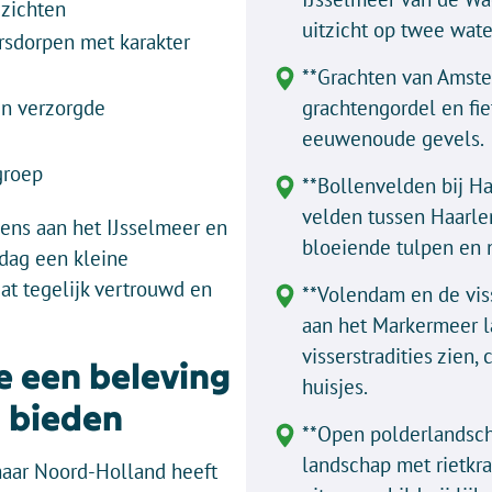
ezichten
uitzicht op twee wate
ersdorpen met karakter
**Grachten van Amst
en verzorgde
grachtengordel en fi
eeuwenoude gevels.
groep
**Bollenvelden bij Ha
velden tussen Haarlem
vens aan het IJsselmeer en
bloeiende tulpen en n
dag een kleine
dat tegelijk vertrouwd en
**Volendam en de viss
aan het Markermeer l
visserstradities zien
e een beleving
huisjes.
t bieden
**Open polderlandsch
landschap met rietkr
 maar Noord-Holland heeft