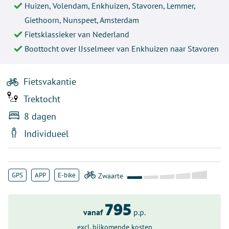
Huizen, Volendam, Enkhuizen, Stavoren, Lemmer,
Giethoorn, Nunspeet, Amsterdam
Fietsklassieker van Nederland
Boottocht over IJsselmeer van Enkhuizen naar Stavoren
Fietsvakantie
Trektocht
8 dagen
Individueel
GPS
APP
E-bike
795
vanaf
p.p.
excl. bijkomende kosten