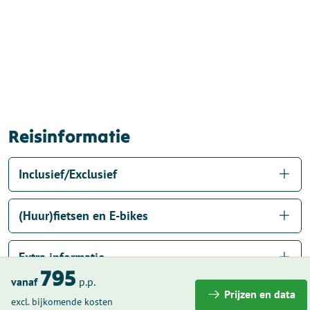
Reisinformatie
Inclusief/Exclusief
(Huur)fietsen en E-bikes
Extra informatie
795
vanaf
p.p.
Prijzen en data
Accommodaties
excl. bijkomende kosten