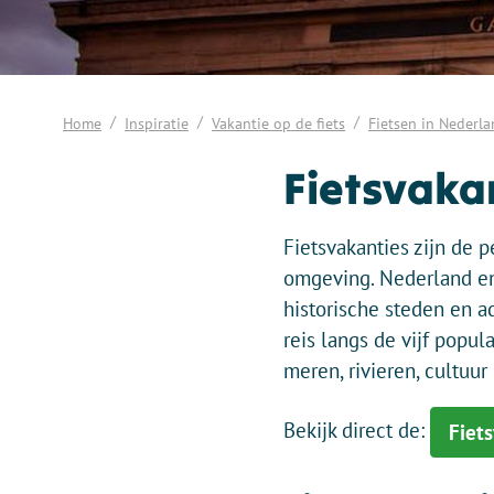
Home
Inspiratie
Vakantie op de fiets
Fietsen in Nederl
Fietsvakan
Fietsvakanties zijn de p
omgeving. Nederland en 
historische steden en 
reis langs de vijf popul
meren, rivieren, cultuur
Bekijk direct de:
Fiet