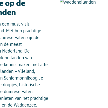
e op de
nden
 een must-visit
d. Met hun prachtige
uurreservaten zijn de
n de meest
in Nederland. De
ddeneilanden van
je kennis maken met alle
ilanden – Vlieland,
en Schiermonnikoog. Je
e dorpjes, historische
ke duinreservaten.
genieten van het prachtige
e en de Waddenzee.