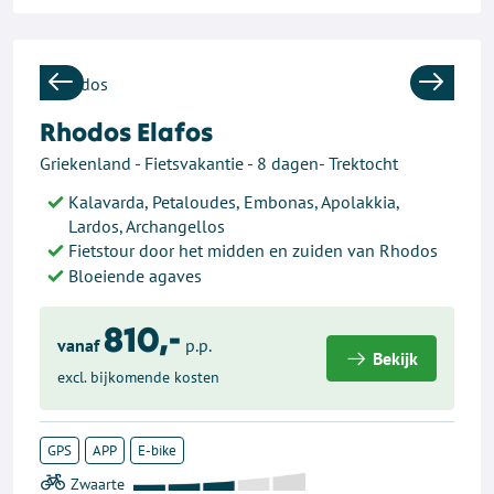
Previous
Next
Rhodos Elafos
Griekenland - Fietsvakantie - 8 dagen- Trektocht
Kalavarda, Petaloudes, Embonas, Apolakkia,
Lardos, Archangellos
Fietstour door het midden en zuiden van Rhodos
Bloeiende agaves
810,-
vanaf
p.p.
Bekijk
excl. bijkomende kosten
GPS
APP
E-bike