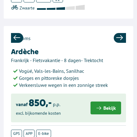
Previous
Next
Ardèche
Frankrijk - Fietsvakantie - 8 dagen- Trektocht
Vogüé, Vals-les-Bains, Sanilhac
Gorges en pittoreske dorpjes
Verkeersluwe wegen in een zonnige streek
850,-
vanaf
p.p.
Bekijk
excl. bijkomende kosten
GPS
APP
E-bike