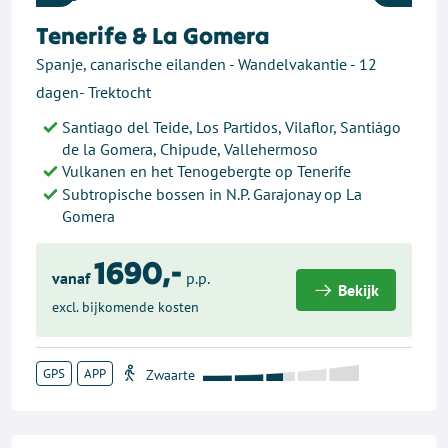
Previous
Next
Tenerife & La Gomera
Spanje, canarische eilanden - Wandelvakantie - 12
dagen- Trektocht
Santiago del Teide, Los Partidos, Vilaflor, Santiágo
de la Gomera, Chipude, Vallehermoso
Vulkanen en het Tenogebergte op Tenerife
Subtropische bossen in N.P. Garajonay op La
Gomera
1690,-
vanaf
p.p.
Bekijk
excl. bijkomende kosten
GPS
APP