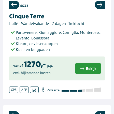
Previous
Next
Cinque Terre
Italië - Wandelvakantie - 7 dagen- Trektocht
Portovenere, Riomaggiore, Corniglia, Monterosso,
Levanto, Bonassola
Kleurrijke vissersdorpen
Kust- en bergpaden
1270,-
vanaf
p.p.
Bekijk
excl. bijkomende kosten
GPS
APP