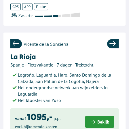
GPS
APP
E-bike
Previous
Next
La Rioja
Spanje - Fietsvakantie - 7 dagen- Trektocht
Logroño, Laguardia, Haro, Santo Domingo de la
Calzada, San Millán de la Cogolla, Nájera
Het ondergrondse netwerk aan wijnkelders in
Laguardia
Het klooster van Yuso
1095,-
vanaf
p.p.
Bekijk
excl. bijkomende kosten