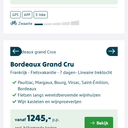
GPS
APP
E-bike
Previous
Next
Bordeaux Grand Cru
Frankrijk - Fietsvakantie - 7 dagen- Lineaire trektocht
Pauillac, Margaux, Bourg, Virsac, Saint-Émilion,
Bordeaux
Fietsen langs wereldberoemde wijnhuizen
Wijn kastelen en wijnproeverijen
1245,-
vanaf
p.p.
Bekijk
excl. bijkomende kosten