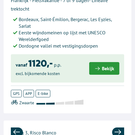
Frankrijk - Fietsvakantie - 7 of 9 dagen- Lineaire
trektocht
Bordeaux, Saint-Émilion, Bergerac, Les Eyzies,
Sarlat
Eerste wijndomeinen op lijst met UNESCO
Werelderfgoed
Dordogne vallei met vestigingsdorpen
1120,-
vanaf
p.p.
Bekijk
excl. bijkomende kosten
GPS
APP
E-bike