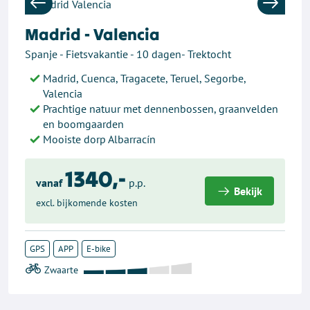
Previous
Next
Madrid - Valencia
Spanje - Fietsvakantie - 10 dagen- Trektocht
Madrid, Cuenca, Tragacete, Teruel, Segorbe,
Valencia
Prachtige natuur met dennenbossen, graanvelden
en boomgaarden
Mooiste dorp Albarracín
1340,-
vanaf
p.p.
Bekijk
excl. bijkomende kosten
GPS
APP
E-bike