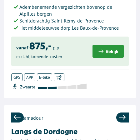
Adembenemende vergezichten bovenop de
Alpilles bergen
Schilderachtig Saint-Rémy-de-Provence
Het middeleeuwse dorp Les Baux-de-Provence
875,-
vanaf
p.p.
Bekijk
excl. bijkomende kosten
GPS
APP
E-bike
Previous
Next
Langs de Dordogne