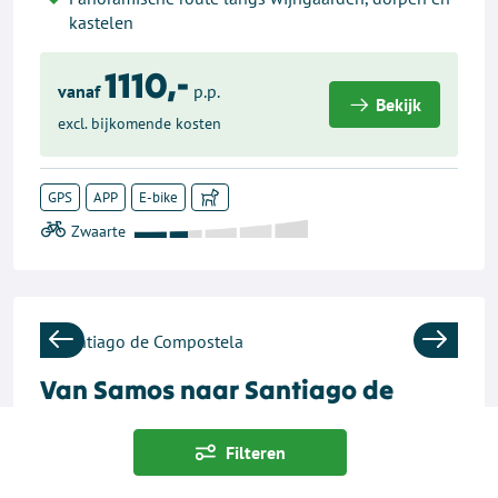
kastelen
1110,-
vanaf
p.p.
Bekijk
excl. bijkomende kosten
GPS
APP
E-bike
Previous
Next
Van Samos naar Santiago de
Compostela
Spanje - Wandelvakantie - 8 dagen- Trektocht
Filteren
Inclusief halfpension