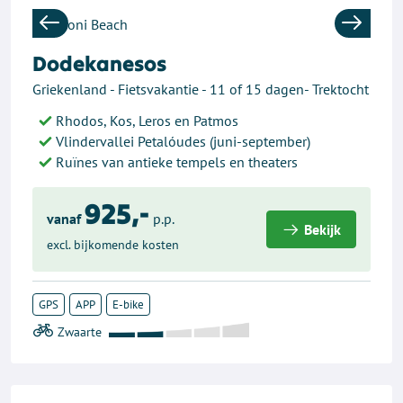
Previous
Next
Dodekanesos
Griekenland - Fietsvakantie - 11 of 15 dagen- Trektocht
Rhodos, Kos, Leros en Patmos
Vlindervallei Petalóudes (juni-september)
Ruïnes van antieke tempels en theaters
925,-
vanaf
p.p.
Bekijk
excl. bijkomende kosten
GPS
APP
E-bike