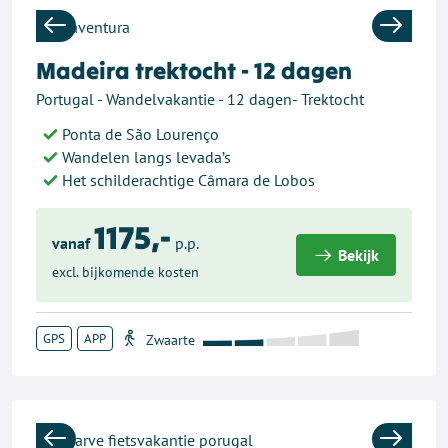
Previous
Next
Madeira trektocht - 12 dagen
Portugal - Wandelvakantie - 12 dagen- Trektocht
Ponta de São Lourenço
Wandelen langs levada’s
Het schilderachtige Câmara de Lobos
1175,-
vanaf
p.p.
Bekijk
excl. bijkomende kosten
GPS
APP