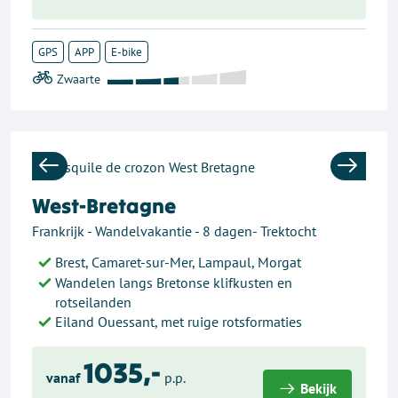
GPS
APP
E-bike
Previous
Next
West-Bretagne
Frankrijk - Wandelvakantie - 8 dagen- Trektocht
Brest, Camaret-sur-Mer, Lampaul, Morgat
Wandelen langs Bretonse klifkusten en
rotseilanden
Eiland Ouessant, met ruige rotsformaties
1035,-
vanaf
p.p.
Bekijk