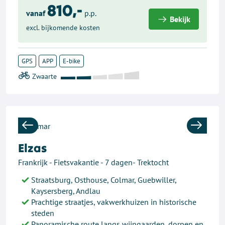
810,-
vanaf
p.p.
Bekijk
excl. bijkomende kosten
GPS
APP
E-bike
Previous
Next
Elzas
Frankrijk - Fietsvakantie - 7 dagen- Trektocht
Straatsburg, Osthouse, Colmar, Guebwiller,
Kaysersberg, Andlau
Prachtige straatjes, vakwerkhuizen in historische
steden
Panoramische route langs wijngaarden, dorpen en