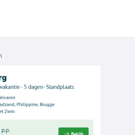
n
rg
vakantie - 5 dagen- Standplaats
Welvaren
Cadzand, Philippine, Brugge
et Zwin
-
p.p.
Bekijk