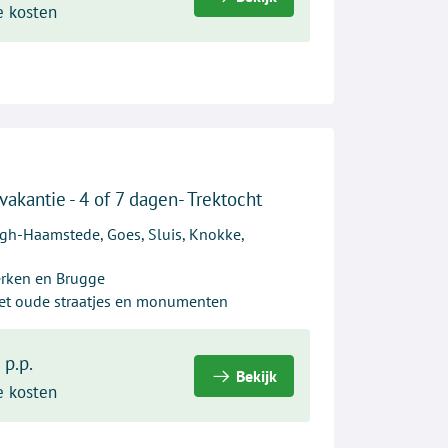
e kosten
vakantie - 4 of 7 dagen- Trektocht
gh-Haamstede, Goes, Sluis, Knokke,
erken en Brugge
et oude straatjes en monumenten
-
p.p.
Bekijk
e kosten