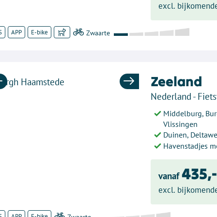
excl. bijkomend
S
APP
E-bike
Zeeland
Previous
Next
Nederland - Fiets
Middelburg, Bur
Vlissingen
Duinen, Deltaw
Havenstadjes m
435,
vanaf
excl. bijkomend
S
APP
E-bike