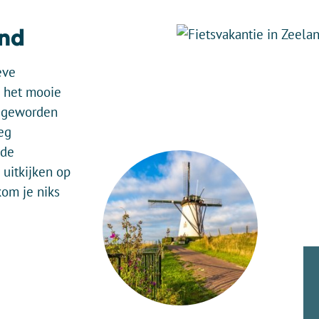
and
eve
d het mooie
 geworden
eg
 de
 uitkijken op
kom je niks