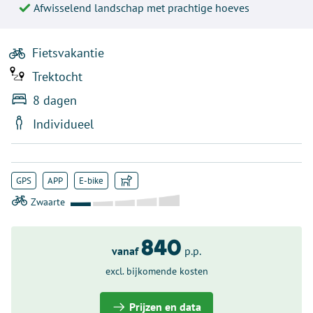
Afwisselend landschap met prachtige hoeves
Fietsvakantie
Trektocht
8 dagen
Individueel
GPS
APP
E-bike
840
vanaf
p.p.
excl. bijkomende kosten
Prijzen en data