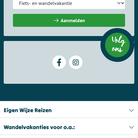
Aanmelden
Volg
on
s
Eigen Wijze Reizen
Wandelvakanties voor o.a.: