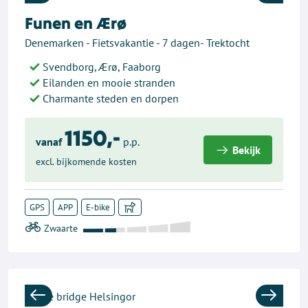
Previous
Next
Funen en Ærø
Denemarken - Fietsvakantie - 7 dagen- Trektocht
Svendborg, Ærø, Faaborg
Eilanden en mooie stranden
Charmante steden en dorpen
1150,-
vanaf
p.p.
Bekijk
excl. bijkomende kosten
GPS
APP
E-bike
Previous
Next