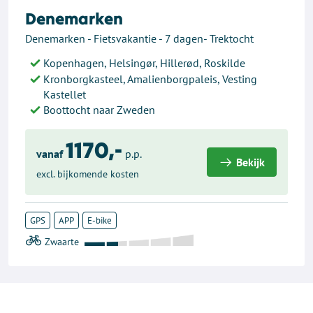
Denemarken
Denemarken - Fietsvakantie - 7 dagen- Trektocht
Kopenhagen, Helsingør, Hillerød, Roskilde
Kronborgkasteel, Amalienborgpaleis, Vesting
Kastellet
Boottocht naar Zweden
1170,-
vanaf
p.p.
Bekijk
excl. bijkomende kosten
GPS
APP
E-bike