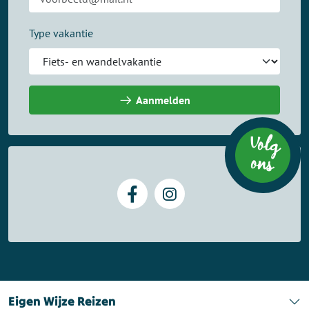
Type vakantie
Aanmelden
Volg
on
s
Eigen Wijze Reizen